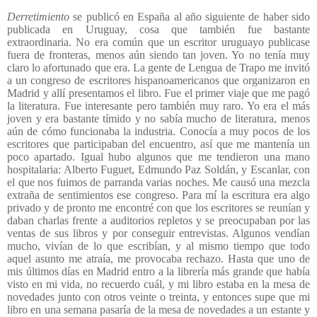
Derretimiento
se publicó en España al año siguiente de haber sido
publicada en Uruguay, cosa que también fue bastante
extraordinaria. No era común que un escritor uruguayo publicase
fuera de fronteras, menos aún siendo tan joven. Yo no tenía muy
claro lo afortunado que era. La gente de Lengua de Trapo me invitó
a un congreso de escritores hispanoamericanos que organizaron en
Madrid y allí presentamos el libro. Fue el primer viaje que me pagó
la literatura. Fue interesante pero también muy raro. Yo era el más
joven y era bastante tímido y no sabía mucho de literatura, menos
aún de cómo funcionaba la industria. Conocía a muy pocos de los
escritores que participaban del encuentro, así que me mantenía un
poco apartado. Igual hubo algunos que me tendieron una mano
hospitalaria: Alberto Fuguet, Edmundo Paz Soldán, y Escanlar, con
el que nos fuimos de parranda varias noches. Me causó una mezcla
extraña de sentimientos ese congreso. Para mí la escritura era algo
privado y de pronto me encontré con que los escritores se reunían y
daban charlas frente a auditorios repletos y se preocupaban por las
ventas de sus libros y por conseguir entrevistas. Algunos vendían
mucho, vivían de lo que escribían, y al mismo tiempo que todo
aquel asunto me atraía, me provocaba rechazo. Hasta que uno de
mis últimos días en Madrid entro a la librería más grande que había
visto en mi vida, no recuerdo cuál, y mi libro estaba en la mesa de
novedades junto con otros veinte o treinta, y entonces supe que mi
libro en una semana pasaría de la mesa de novedades a un estante y