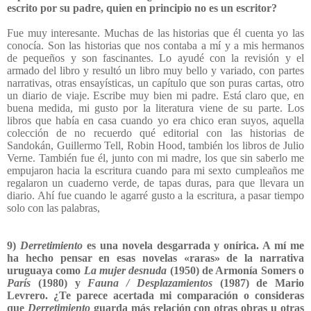
escrito por su padre, quien en principio no es un escritor?
Fue muy interesante. Muchas de las historias que él cuenta yo las
conocía. Son las historias que nos contaba a mí y a mis hermanos
de pequeños y son fascinantes. Lo ayudé con la revisión y el
armado del libro y resultó un libro muy bello y variado, con partes
narrativas, otras ensayísticas, un capítulo que son puras cartas, otro
un diario de viaje. Escribe muy bien mi padre. Está claro que, en
buena medida, mi gusto por la literatura viene de su parte. Los
libros que había en casa cuando yo era chico eran suyos, aquella
colección de no recuerdo qué editorial con las historias de
Sandokán, Guillermo Tell, Robin Hood, también los libros de Julio
Verne. También fue él, junto con mi madre, los que sin saberlo me
empujaron hacia la escritura cuando para mi sexto cumpleaños me
regalaron un cuaderno verde, de tapas duras, para que llevara un
diario. Ahí fue cuando le agarré gusto a la escritura, a pasar tiempo
solo con las palabras,
9)
Derretimiento
es una novela desgarrada y onírica. A mí me
ha hecho pensar en esas novelas «raras» de la narrativa
uruguaya como
La mujer desnuda
(1950) de Armonía Somers o
París
(1980) y
Fauna / Desplazamientos
(1987) de Mario
Levrero. ¿Te parece acertada mi comparación o consideras
que
Derretimiento
guarda más relación con otras obras u otras