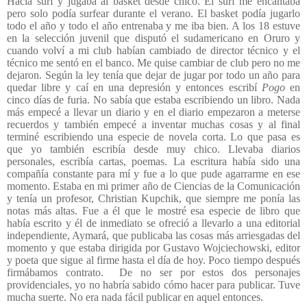
Hacía surf y jugaba al basket desde chico. El surf me encantaba
pero solo podía surfear durante el verano. El basket podía jugarlo
todo el año y todo el año entrenaba y me iba bien. A los 18 estuve
en la selección juvenil que disputó el sudamericano en Oruro y
cuando volví a mi club habían cambiado de director técnico y el
técnico me sentó en el banco. Me quise cambiar de club pero no me
dejaron. Según la ley tenía que dejar de jugar por todo un año para
quedar libre y caí en una depresión y entonces escribí
Pogo
en
cinco días de furia. No sabía que estaba escribiendo un libro. Nada
más empecé a llevar un diario y en el diario empezaron a meterse
recuerdos y también empecé a inventar muchas cosas y al final
terminé escribiendo una especie de novela corta. Lo que pasa es
que yo también escribía desde muy chico. Llevaba diarios
personales, escribía cartas, poemas. La escritura había sido una
compañía constante para mí y fue a lo que pude agarrarme en ese
momento. Estaba en mi primer año de Ciencias de la Comunicación
y tenía un profesor, Christian Kupchik, que siempre me ponía las
notas más altas. Fue a él que le mostré esa especie de libro que
había escrito y él de inmediato se ofreció a llevarlo a una editorial
independiente, Aymará, que publicaba las cosas más arriesgadas del
momento y que estaba dirigida por Gustavo Wojciechowski, editor
y poeta que sigue al firme hasta el día de hoy. Poco tiempo después
firmábamos contrato.
De no ser por estos dos personajes
providenciales, yo no habría sabido cómo hacer para publicar. Tuve
mucha suerte. No era nada fácil publicar en aquel entonces.