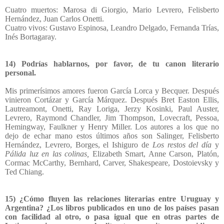
Cuatro muertos: Marosa di Giorgio, Mario Levrero, Felisberto
Hernández, Juan Carlos Onetti.
Cuatro vivos: Gustavo Espinosa, Leandro Delgado, Fernanda Trías,
Inés Bortagaray.
14)
Podrías hablarnos, por favor, de tu canon literario
personal.
Mis primerísimos amores fueron García Lorca y Becquer. Después
vinieron Cortázar y García Márquez. Después Bret Easton Ellis,
Lautreamont, Onetti, Ray Loriga, Jerzy Kosinki, Paul Auster,
Levrero, Raymond Chandler, Jim Thompson, Lovecraft, Pessoa,
Hemingway, Faulkner y Henry Miller. Los autores a los que no
dejo de echar mano estos últimos años son Salinger, Felisberto
Hernández, Levrero, Borges, el Ishiguro de
Los restos del día
y
Pálida luz en las colinas,
Elizabeth Smart, Anne Carson, Platón,
Cormac McCarthy, Bernhard, Carver, Shakespeare, Dostoievsky y
Ted Chiang.
15) ¿Cómo fluyen las relaciones literarias entre Uruguay y
Argentina? ¿Los libros publicados en uno de los países pasan
con facilidad al otro, o pasa igual que en otras partes de