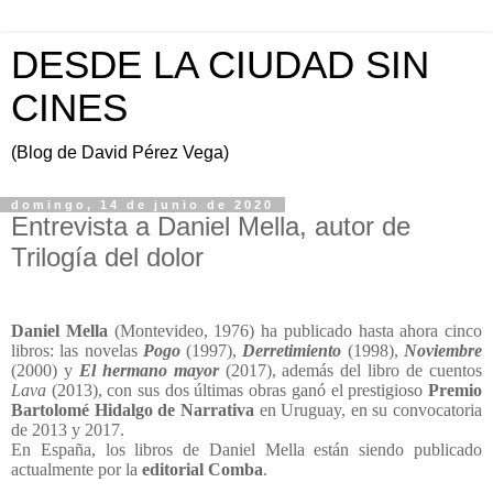
DESDE LA CIUDAD SIN
CINES
(Blog de David Pérez Vega)
domingo, 14 de junio de 2020
Entrevista a Daniel Mella, autor de
Trilogía del dolor
Daniel Mella
(Montevideo, 1976) ha publicado hasta ahora cinco
libros: las novelas
Pogo
(1997),
Derretimiento
(1998),
Noviembre
(2000) y
El hermano mayor
(2017), además del libro de cuentos
Lava
(2013), con sus dos últimas obras ganó el prestigioso
Premio
Bartolomé Hidalgo de Narrativa
en Uruguay, en su convocatoria
de 2013 y 2017.
En España, los libros de Daniel Mella están siendo publicado
actualmente por la
editorial Comba
.