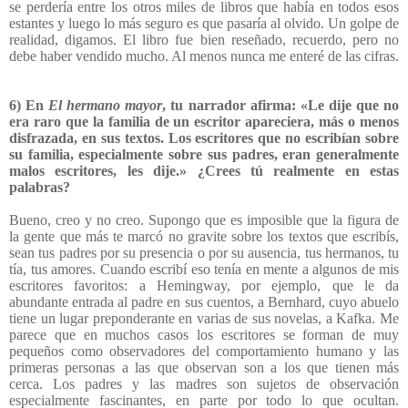
se perdería entre los otros miles de libros que había en todos esos
estantes y luego lo más seguro es que pasaría al olvido. Un golpe de
realidad, digamos. El libro fue bien reseñado, recuerdo, pero no
debe haber vendido mucho. Al menos nunca me enteré de las cifras.
6) En
El hermano mayor
, tu narrador afirma: «Le dije que no
era raro que la familia de un escritor apareciera, más o menos
disfrazada, en sus textos. Los escritores que no escribían sobre
su familia, especialmente sobre sus padres, eran generalmente
malos escritores, les dije.» ¿Crees tú realmente en estas
palabras?
Bueno, creo y no creo. Supongo que es imposible que la figura de
la gente que más te marcó no gravite sobre los textos que escribís,
sean tus padres por su presencia o por su ausencia, tus hermanos, tu
tía, tus amores. Cuando escribí eso tenía en mente a algunos de mis
escritores favoritos: a Hemingway, por ejemplo, que le da
abundante entrada al padre en sus cuentos, a Bernhard, cuyo abuelo
tiene un lugar preponderante en varias de sus novelas, a Kafka. Me
parece que en muchos casos los escritores se forman de muy
pequeños como observadores del comportamiento humano y las
primeras personas a las que observan son a los que tienen más
cerca. Los padres y las madres son sujetos de observación
especialmente fascinantes, en parte por todo lo que ocultan.