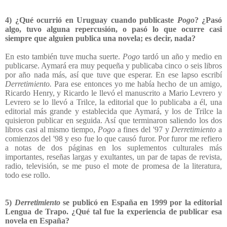
4) ¿Qué ocurrió en Uruguay cuando publicaste
Pogo
? ¿Pasó
algo, tuvo alguna repercusión, o pasó lo que ocurre casi
siempre que alguien publica una novela; es decir, nada?
En esto también tuve mucha suerte.
Pogo
tardó un año y medio en
publicarse. Aymará era muy pequeña y publicaba cinco o seis libros
por año nada más, así que tuve que esperar. En ese lapso escribí
Derretimiento.
Para ese entonces yo me había hecho de un amigo,
Ricardo Henry, y Ricardo le llevó el manuscrito
a Mario Levrero y
Levrero se lo llevó a Trilce, la editorial que lo publicaba a él, una
editorial más grande y establecida que Aymará, y los de Trilce la
quisieron publicar en seguida. Así que terminaron saliendo los dos
libros casi al mismo tiempo,
Pogo
a fines del '97 y
Derretimiento
a
comienzos del '98 y eso fue lo que causó furor. Por furor me refiero
a notas de dos páginas en los suplementos culturales más
importantes, reseñas largas y exultantes, un par de tapas de revista,
radio, televisión, se me puso el mote de promesa de la literatura,
todo ese rollo.
5)
Derretimiento
se publicó en España en 1999 por la editorial
Lengua de Trapo. ¿Qué tal fue la experiencia de publicar esa
novela en España?