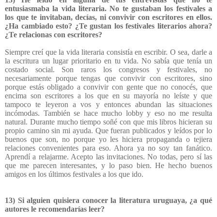
entusiasmaba la vida literaria. No te gustaban los festivales a
los que te invitaban, decías, ni convivir con escritores en ellos.
¿Ha cambiado esto? ¿Te gustan los festivales literarios ahora?
¿Te relacionas con escritores?
Siempre creí que la vida literaria consistía en escribir. O sea, darle a
la escritura un lugar prioritario en tu vida. No sabía que tenía un
costado social. Son raros los congresos y festivales, no
necesariamente porque tengas que convivir con escritores, sino
porque estás obligado a convivir con gente que no conocés, que
encima son escritores a los que en su mayoría no leíste y que
tampoco te leyeron a vos y entonces abundan las situaciones
incómodas. También se hace mucho lobby y eso no me resulta
natural. Durante mucho tiempo soñé con que mis libros hicieran su
propio camino sin mi ayuda. Que fueran publicados y leídos por lo
buenos que son, no porque yo les hiciera propaganda o tejiera
relaciones convenientes para eso. Ahora ya no soy tan fanático.
Aprendí a relajarme. Acepto las invitaciones. No todas, pero sí las
que me parecen interesantes, y lo paso bien. He hecho buenos
amigos en los últimos festivales a los que ido.
13) Si alguien quisiera conocer la literatura uruguaya, ¿a qué
autores le recomendarías leer?