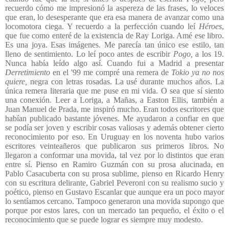
recuerdo cómo me impresionó la aspereza de las frases, lo veloces
que eran, lo desesperante que era esa manera de avanzar como una
locomotora ciega. Y recuerdo a la perfección cuando leí
Héroes
,
que fue como enteré de la existencia de Ray Loriga. Amé ese libro.
Es una joya. Esas imágenes. Me parecía tan único ese estilo, tan
lleno de sentimiento. Lo leí poco antes de escribir
Pogo,
a los 19.
Nunca había leído algo así. Cuando fui a Madrid a presentar
Derretimiento
en el '99 me compré una remera de
Tokio ya no nos
quiere,
negra con letras rosadas. La usé durante muchos años. La
única remera literaria que me puse en mi vida. O sea que sí siento
una conexión. Leer a Loriga, a Mañas, a Easton Ellis, también a
Juan Manuel de Prada, me inspiró mucho. Eran todos escritores que
habían publicado bastante jóvenes. Me ayudaron a confiar en que
se podía ser joven y escribir cosas valiosas y además obtener cierto
reconocimiento por eso. En Uruguay en los noventa hubo varios
escritores veinteañeros que publicaron sus primeros libros. No
llegaron a conformar una movida, tal vez por lo distintos que eran
entre sí. Pienso en Ramiro Guzmán con su prosa alucinada, en
Pablo Casacuberta con su prosa sublime, pienso en Ricardo Henry
con su escritura delirante, Gabriel Peveroni con su realismo sucio y
poético, pienso en Gustavo Escanlar que aunque era un poco mayor
lo sentíamos cercano. Tampoco generaron una movida supongo que
porque por estos lares, con un mercado tan pequeño, el éxito o el
reconocimiento que se puede lograr es siempre muy modesto.