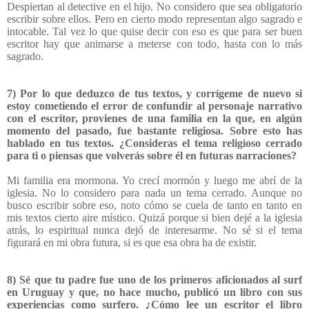
Despiertan al detective en el hijo. No considero que sea obligatorio
escribir sobre ellos. Pero en cierto modo representan algo sagrado e
intocable. Tal vez lo que quise decir con eso es que para ser buen
escritor hay que animarse a meterse con todo, hasta con lo más
sagrado.
7) Por lo que deduzco de tus textos, y corrígeme de nuevo si
estoy cometiendo el error de confundir al personaje narrativo
con el escritor, provienes de una familia en la que, en algún
momento del pasado, fue bastante religiosa. Sobre esto has
hablado en tus textos. ¿Consideras el tema religioso cerrado
para ti o piensas que volverás sobre él en futuras narraciones?
Mi familia era mormona. Yo crecí mormón y luego me abrí de la
iglesia. No lo considero para nada un tema cerrado. Aunque no
busco escribir sobre eso, noto cómo se cuela de tanto en tanto en
mis textos cierto aire místico. Quizá porque si bien dejé a la iglesia
atrás, lo espiritual nunca dejó de interesarme. No sé si el tema
figurará en mi obra futura, si es que esa obra ha de existir.
8)
Sé que tu padre fue uno de los primeros aficionados al surf
en Uruguay y que, no hace mucho, publicó un libro con sus
experiencias como surfero. ¿Cómo lee un escritor el libro