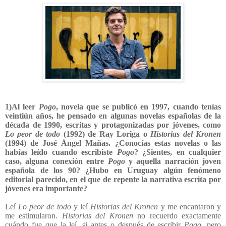
1)Al leer
Pogo
, novela que se publicó en 1997, cuando tenías
veintiún años, he pensado en algunas novelas españolas de la
década de 1990, escritas y protagonizadas por jóvenes, como
Lo peor de todo
(1992) de Ray Loriga o
Historias del Kronen
(1994) de José Ángel Mañas. ¿Conocías estas novelas o las
habías leído cuando escribiste
Pogo
? ¿Sientes, en cualquier
caso, alguna conexión entre
Pogo
y aquella narración joven
española de los 90? ¿Hubo en Uruguay algún fenómeno
editorial parecido, en el que de repente la narrativa escrita por
jóvenes era importante?
Leí
Lo peor de todo
y leí
Historias del Kronen
y me encantaron y
me estimularon.
Historias del Kronen
no recuerdo exactamente
cuándo fue que la leí, si antes o después de escribir
Pogo,
pero