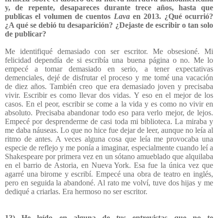
y, de repente, desapareces durante trece años, hasta que
publicas el volumen de cuentos
Lava
en 2013. ¿Qué ocurrió?
¿A qué se debió tu desaparición? ¿Dejaste de escribir o tan solo
de publicar?
Me identifiqué demasiado con ser escritor. Me obsesioné. Mi
felicidad dependía de si escribía una buena página o no. Me lo
empecé a tomar demasiado en serio, a tener expectativas
demenciales, dejé de disfrutar el proceso y me tomé una vacación
de diez años. También creo que era demasiado joven y precisaba
vivir. Escribir es como llevar dos vidas. Y eso en el mejor de los
casos. En el peor, escribir se come a la vida y es como no vivir en
absoluto. Precisaba abandonar todo eso para verlo mejor, de lejos.
Empecé por desprenderme de casi toda mi biblioteca. La miraba y
me daba náuseas. Lo que no hice fue dejar de leer, aunque no leía al
ritmo de antes. A veces alguna cosa que leía me provocaba una
especie de reflejo y me ponía a imaginar, especialmente cuando leí a
Shakespeare por primera vez en un sótano amueblado que alquilaba
en el barrio de Astoria, en Nueva York. Esa fue la única vez que
agarré una birome y escribí. Empecé una obra de teatro en inglés,
pero en seguida la abandoné. Al rato me volví, tuve dos hijas y me
dediqué a criarlas. Era hermoso no ser escritor.
13)
He leído en alguna de tus entrevistas que no te