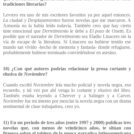
tradiciones literarias?
Levrero era uno de mis escritores favoritos ya por aquel entonces.
La ciudad y Desplazamientos
fueron novelas que me marcaron. A
Armonía no la había leído todavía. También creo que hay cierto
tinte emocional que
Derretimiento
le debe a
El pozo
de Onetti. Es
posible que el narrador de
Derretimiento
sea Eladio Linacero sin la
vía de escape de la literatura. Si Linacero no hubiese tenido ese
mundo tan vívido -hecho de memoria y fantasía- donde refugiarse,
probablemente hubiese terminado convirtiéndose en asesino.
10) ¿Con qué autores podrías relacionar la prosa cortante y
elusiva de
Noviembre
?
Cuando escribí
Noviembre
leía mucho policial y novela negra, eso
recuerdo, y tal vez por ahí venga lo cortante y elusivo del libro.
También estaba leyendo a Cheever y a Salinger y a Carver.
Noviembre
fue mi intento por mezclar la novela negra con un drama
sentimental de clase trabajadora, creo yo.
11) En un periodo de tres años (entre 1997 y 2000) publicas tres
novelas que, con menos de veinticinco años, te sitúan con
firmeza sobre el tablero de la nueva narrativa latinoamericana