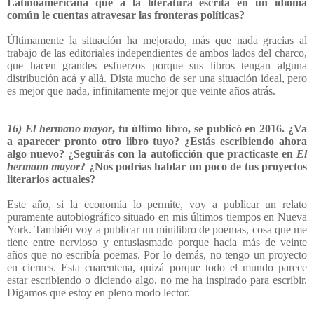
Latinoamericana que a la literatura escrita en un idioma
común le cuentas atravesar las fronteras políticas?
Últimamente la situación ha mejorado, más que nada gracias al
trabajo de las editoriales independientes de ambos lados del charco,
que hacen grandes esfuerzos porque sus libros tengan alguna
distribución acá y allá. Dista mucho de ser una situación ideal, pero
es mejor que nada, infinitamente mejor que veinte años atrás.
16)
El hermano mayor
, tu último libro, se publicó en 2016. ¿Va
a aparecer pronto otro libro tuyo? ¿Estás escribiendo ahora
algo nuevo? ¿Seguirás con la autoficción que practicaste en
El
hermano mayor
? ¿Nos podrías hablar un poco de tus proyectos
literarios actuales?
Este año, si la economía lo permite, voy a publicar un relato
puramente autobiográfico situado en mis últimos tiempos en Nueva
York. También voy a publicar un minilibro de poemas, cosa que me
tiene entre nervioso y entusiasmado porque hacía más de veinte
años que no escribía poemas. Por lo demás, no tengo un proyecto
en ciernes. Esta cuarentena, quizá porque todo el mundo parece
estar escribiendo o diciendo algo, no me ha inspirado para escribir.
Digamos que estoy en pleno modo lector.